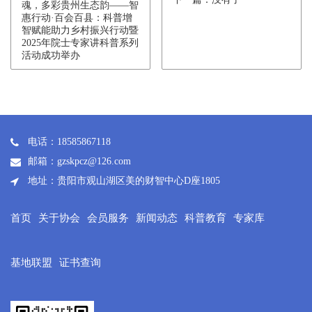
魂，多彩贵州生态韵——智
惠行动·百会百县：科普增
智赋能助力乡村振兴行动暨
2025年院士专家讲科普系列
活动成功举办
电话：18585867118
邮箱：gzskpcz@126.com
地址：贵阳市观山湖区美的财智中心D座1805
首页
关于协会
会员服务
新闻动态
科普教育
专家库
基地联盟
证书查询