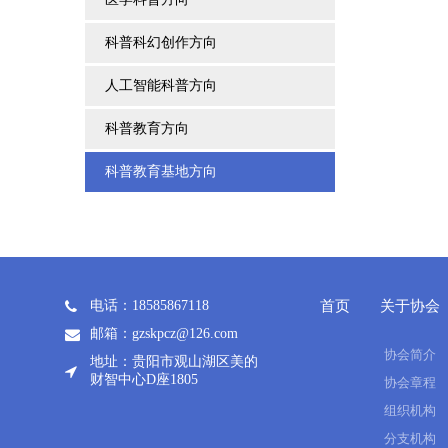
科普科幻创作方向
人工智能科普方向
科普教育方向
科普教育基地方向
电话：18585867118
首页
关于协会
邮箱：gzskpcz@126.com
协会简介
地址：贵阳市观山湖区美的
财智中心D座1805
协会章程
组织机构
分支机构